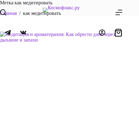
Перейти
Метка
как медитировать
к
Главная
/
как медитировать
сути
Корзина