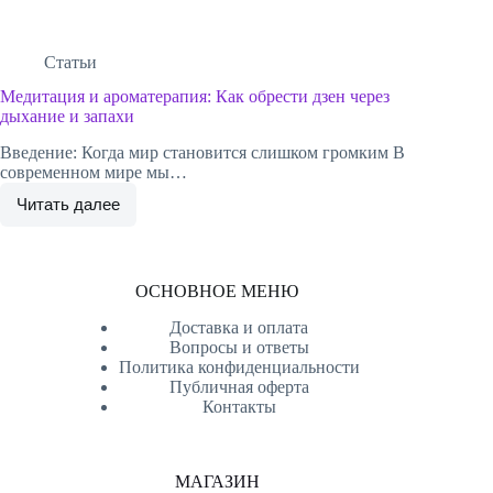
Статьи
Медитация и ароматерапия: Как обрести дзен через
дыхание и запахи
Введение: Когда мир становится слишком громким В
современном мире мы…
Читать далее
Медитация
и
ароматерапия:
Как
обрести
ОСНОВНОЕ МЕНЮ
дзен
через
Доставка и оплата
дыхание
Вопросы и ответы
и
Политика конфиденциальности
запахи
Публичная оферта
Контакты
МАГАЗИН