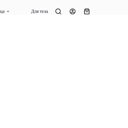
ица
Для тела
Для волос
Патчи, БАДы
Корзина