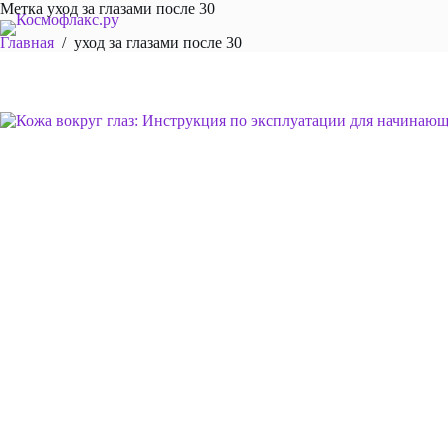
Перейти
Метка
уход за глазами после 30
к
Главная
/
уход за глазами после 30
сути