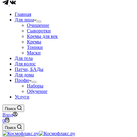
Главная
Для лица
Очищение
Сыворотки
Кремы для век
Кремы
Тоники
Маски
Для тела
Для волос
Патчи, БАДы
Для дома
Профи
Наборы
Обучение
Услуги
Поиск
Вход
Корзина
0
Поиск