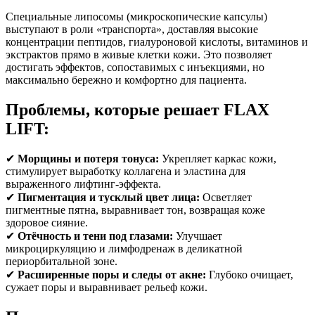
Специальные липосомы (микроскопические капсулы)
выступают в роли «транспорта», доставляя высокие
концентрации пептидов, гиалуроновой кислоты, витаминов и
экстрактов прямо в живые клетки кожи. Это позволяет
достигать эффектов, сопоставимых с инъекциями, но
максимально бережно и комфортно для пациента.
Проблемы, которые решает FLAX
LIFT:
✔
Морщины и потеря тонуса:
Укрепляет каркас кожи,
стимулирует выработку коллагена и эластина для
выраженного лифтинг-эффекта.
✔
Пигментация и тусклый цвет лица:
Осветляет
пигментные пятна, выравнивает тон, возвращая коже
здоровое сияние.
✔
Отёчность и тени под глазами:
Улучшает
микроциркуляцию и лимфодренаж в деликатной
периорбитальной зоне.
✔
Расширенные поры и следы от акне:
Глубоко очищает,
сужает поры и выравнивает рельеф кожи.