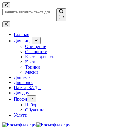
Перейти
к
сути
Ничего
не
найдено
Главная
Для лица
Очищение
Сыворотки
Кремы для век
Кремы
Тоники
Маски
Для тела
Для волос
Патчи, БАДы
Для дома
Профи
Наборы
Обучение
Услуги