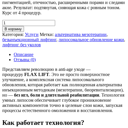
пигментацией, отечностью, расширенными порами и следами
акне. Результат: подтянутая, сияющая кожа с ровным тоном.
Курс от 4 процедур.
Количество
товара
В корзину
FLAX
Категория:
Услуги
Метки:
альтернатива мезотерапии
,
LIFT
безынъекционный лифтинг
,
липосомальное обновление кожи
,
—
лифтинг без уколов
липосомальное
обновление
Описание
и
Отзывы (0)
безынъекционный
лифтинг
Представляем революцию в anti-age уходе —
кожи
процедуру
FLAX LIFT
. Это не просто поверхностное
улучшение, а комплексная система липосомального
обновления, которая работает как полноценная альтернатива
инъекционным методикам (мезотерапии, биоревитализации),
но —
без игл, боли и длительной реабилитации
. Технология
умных липосом обеспечивает глубокое проникновение
активных компонентов точно в целевые слои кожи, запуская
процессы естественного омоложения и восстановления.
Как работает технология?