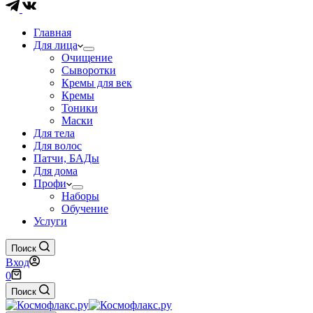
Главная
Для лица
Очищение
Сыворотки
Кремы для век
Кремы
Тоники
Маски
Для тела
Для волос
Патчи, БАДы
Для дома
Профи
Наборы
Обучение
Услуги
Поиск
Вход
Корзина
0
Поиск