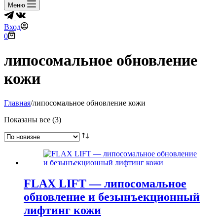
Меню
Вход
Корзина
0
липосомальное обновление
кожи
Главная
/
липосомальное обновление кожи
Сортировка:
Показаны все (3)
самые
недавние
FLAX LIFT — липосомальное
обновление и безынъекционный
лифтинг кожи