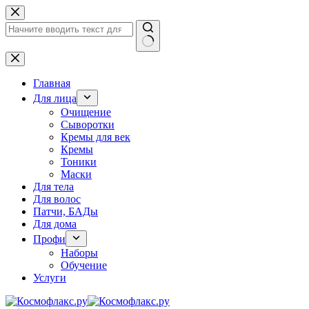
Перейти
к
сути
Ничего
не
найдено
Главная
Для лица
Очищение
Сыворотки
Кремы для век
Кремы
Тоники
Маски
Для тела
Для волос
Патчи, БАДы
Для дома
Профи
Наборы
Обучение
Услуги