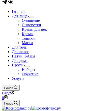
Главная
Для лица
Очищение
Сыворотки
Кремы для век
Кремы
Тоники
Маски
Для тела
Для волос
Патчи, БАДы
Для дома
Профи
Наборы
Обучение
Услуги
Поиск
Вход
Корзина
0
Поиск