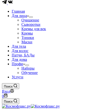
Главная
Для лица
Очищение
Сыворотки
Кремы для век
Кремы
Тоники
Маски
Для тела
Для волос
Патчи, БАДы
Для дома
Профи
Наборы
Обучение
Услуги
Поиск
Вход
Корзина
0
Поиск