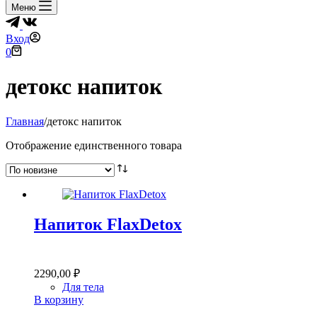
Меню
Вход
Корзина
0
детокс напиток
Главная
/
детокс напиток
Отображение единственного товара
Напиток FlaxDetox
2290,00
₽
Для тела
В корзину