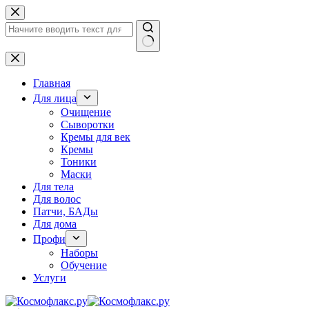
Перейти
к
сути
Ничего
не
найдено
Главная
Для лица
Очищение
Сыворотки
Кремы для век
Кремы
Тоники
Маски
Для тела
Для волос
Патчи, БАДы
Для дома
Профи
Наборы
Обучение
Услуги