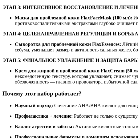
ЭТАП 3: ИНТЕНСИВНОЕ ВОССТАНОВЛЕНИЕ И ЛЕЧЕН
Маска для проблемной кожи FlaxFaceMask (100 мл):
Ис
противовоспалительными экстрактами глубоко очищает п
ЭТАП 4: ЦЕЛЕНАПРАВЛЕННАЯ РЕГУЛЯЦИЯ И БОРЬБ
Сыворотка для проблемной кожи FlaxEssences:
Лёгкий,
себума, уменьшает размер и активность сальных желез, б
ЭТАП 5: ФИНАЛЬНОЕ УВЛАЖНЕНИЕ И ЗАЩИТА БАРЬ
Крем для жирной и проблемной кожи FlaxCream (50 мл
некомедогенную текстуру, которая увлажняет, снимает ч
обезвоженность — главного провокатора избыточной сал
Почему этот набор работает?
Научный подход:
Сочетание АНА/ВНА кислот для очищен
Профилактика + лечение:
Работает не только с сущест
Баланс агрессии и заботы:
Активные кислотные этапы 
Профессиональные формулы в домашнем использован