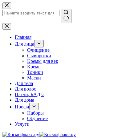
Перейти
к
сути
Ничего
не
найдено
Главная
Для лица
Очищение
Сыворотки
Кремы для век
Кремы
Тоники
Маски
Для тела
Для волос
Патчи, БАДы
Для дома
Профи
Наборы
Обучение
Услуги