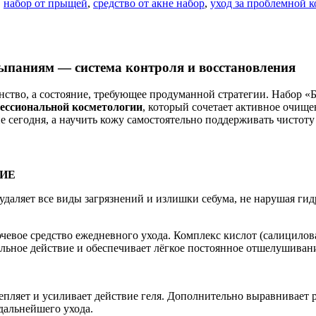
,
набор от прыщей
,
средство от акне набор
,
уход за проблемной 
сыпаниям — система контроля и восстановления
нство, а состояние, требующее продуманной стратегии. Набор 
ессиональной косметологии
, который сочетает активное очище
ие сегодня, а научить кожу самостоятельно поддерживать чисто
НИЕ
удаляет все виды загрязнений и излишки себума, не нарушая г
евое средство ежедневного ухода. Комплекс кислот (салициловая
льное действие и обеспечивает лёгкое постоянное отшелушивани
епляет и усиливает действие геля. Дополнительно выравнивает 
дальнейшего ухода.