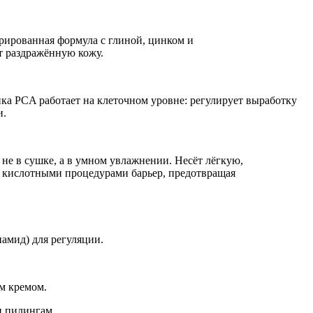
трированная формула с глиной, цинком и
т раздражённую кожу.
а PCA работает на клеточном уровне: регулирует выработку
и.
 не в сушке, а в умном увлажнении. Несёт лёгкую,
й кислотными процедурами барьер, предотвращая
амид) для регуляции.
м кремом.
и пилингам.