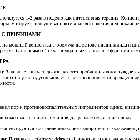
ИЕ
пользуется 1-2 раза в неделю как интенсивная терапия. Концен
оры, матирует, подсушивает активные воспаления и успокаивае
А С ПРИЧИНАМИ
 но мощный концентрат. Формула на основе ниацинамида и цинк
орется с бактериями
C. acnes
и укрепляет защитные функции кож
ЕРА
):
Завершает ритуал, доказывая, что проблемная кожа нуждается
увство стянутости, успокаивает и восстанавливает повреждённы
ьности.
ия пор и противовоспалительных ингредиентов (цинк, ниацин
вующими высыпаниями, но и предотвращает появление новых.
компенсируются восстанавливающей сывороткой и увлажняющи
ии:
Позволяет добиться эффекта, близкого к салонным чисткам 