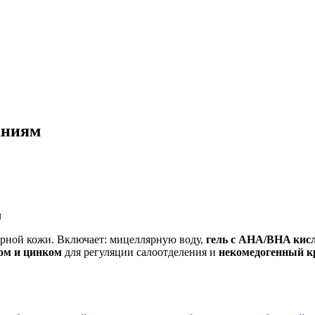
аниям
м
ирной кожи. Включает: мицеллярную воду,
гель с AHA/BHA кис
ом и цинком
для регуляции салоотделения и
некомедогенный к