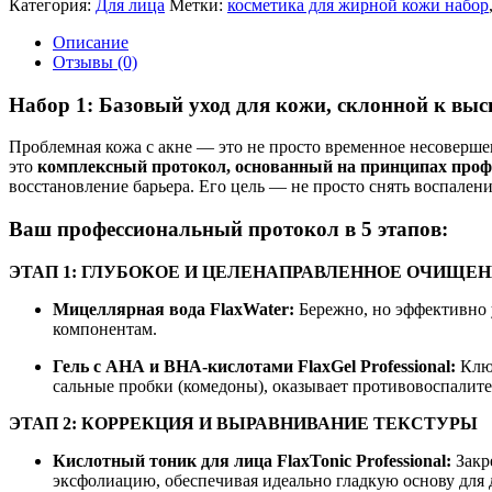
Категория:
Для лица
Метки:
косметика для жирной кожи набор
набор
-
Описание
для
Отзывы (0)
кожи
склонной
Набор 1: Базовый уход для кожи, склонной к вы
к
высыпаниям
Проблемная кожа с акне — это не просто временное несоверше
это
комплексный протокол, основанный на принципах проф
восстановление барьера. Его цель — не просто снять воспален
Ваш профессиональный протокол в 5 этапов:
ЭТАП 1: ГЛУБОКОЕ И ЦЕЛЕНАПРАВЛЕННОЕ ОЧИЩЕ
Мицеллярная вода FlaxWater:
Бережно, но эффективно 
компонентам.
Гель с АНА и ВНА-кислотами FlaxGel Professional:
Ключ
сальные пробки (комедоны), оказывает противовоспалите
ЭТАП 2: КОРРЕКЦИЯ И ВЫРАВНИВАНИЕ ТЕКСТУРЫ
Кислотный тоник для лица FlaxTonic Professional:
Закр
эксфолиацию, обеспечивая идеально гладкую основу для 