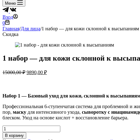
Меню
Вход
Корзина
0
Главная
/
Для лица
/
1 набор — для кожи склонной к высыпаниям
Скидка
1 набор — для кожи склонной к высып
Первоначальная
Текущая
15000,00
₽
9890,00
₽
цена
цена:
составляла
9890,00 ₽.
15000,00 ₽.
Набор 1 — Базовый уход для кожи, склонной к высыпания
Профессиональная 6-ступенчатая система для проблемной и ж
пор,
маску
для интенсивного ухода,
сыворотку с ниацинамид
блеском. Уход на основе кислот + восстановление барьера.
Количество
товара
В корзину
1