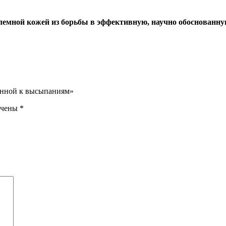
лемной кожей из борьбы в эффективную, научно обоснованную
лонной к высыпаниям»
ечены
*