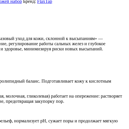
кожей набор
Бренд:
FlaxTap
«Базовый уход для кожи, склонной к высыпаниям» —
ние, регулирование работы сальных желез и глубокое
ту и здоровье, минимизируя риски новых высыпаний.
идролипидный баланс. Подготавливает кожу к кислотным
, молочная, гликолевая) работает на опережение: растворяет
е, предотвращая закупорку пор.
рельеф, нормализует pH, сужает поры и продолжает мягкую