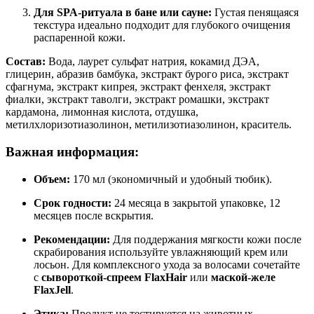
Для SPA-ритуала в бане или сауне:
Густая пенящаяся
текстура идеально подходит для глубокого очищения
распаренной кожи.
Состав:
Вода, лаурет сульфат натрия, кокамид ДЭА,
глицерин, абразив бамбука, экстракт бурого риса, экстракт
сфагнума, экстракт кипрея, экстракт фенхеля, экстракт
фиалки, экстракт таволги, экстракт ромашки, экстракт
кардамона, лимонная кислота, отдушка,
метилхлоризотиазолинон, метилизотиазолинон, краситель.
Важная информация:
Объем:
170 мл (экономичный и удобный тюбик).
Срок годности:
24 месяца в закрытой упаковке, 12
месяцев после вскрытия.
Рекомендации:
Для поддержания мягкости кожи после
скрабирования используйте увлажняющий крем или
лосьон. Для комплексного ухода за волосами сочетайте
с
сывороткой-спреем FlaxHair
или
маской-желе
FlaxJell
.
Этика:
Продукт не тестируется на животных.