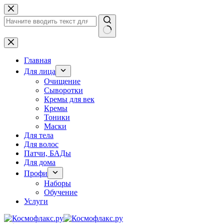
Перейти
к
сути
Ничего
не
найдено
Главная
Для лица
Очищение
Сыворотки
Кремы для век
Кремы
Тоники
Маски
Для тела
Для волос
Патчи, БАДы
Для дома
Профи
Наборы
Обучение
Услуги