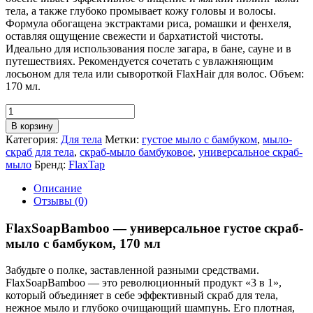
тела, а также глубоко промывает кожу головы и волосы.
Формула обогащена экстрактами риса, ромашки и фенхеля,
оставляя ощущение свежести и бархатистой чистоты.
Идеально для использования после загара, в бане, сауне и в
путешествиях. Рекомендуется сочетать с увлажняющим
лосьоном для тела или сывороткой FlaxHair для волос. Объем:
170 мл.
Количество
товара
В корзину
Бамбуковое
Категория:
Для тела
Метки:
густое мыло с бамбуком
,
мыло-
скраб-
скраб для тела
,
скраб-мыло бамбуковое
,
универсальное скраб-
мыло
мыло
Бренд:
FlaxTap
FlaxSoapBamboo
Описание
Отзывы (0)
FlaxSoapBamboo — универсальное густое скраб-
мыло с бамбуком, 170 мл
Забудьте о полке, заставленной разными средствами.
FlaxSoapBamboo — это революционный продукт «3 в 1»,
который объединяет в себе эффективный скраб для тела,
нежное мыло и глубоко очищающий шампунь. Его плотная,