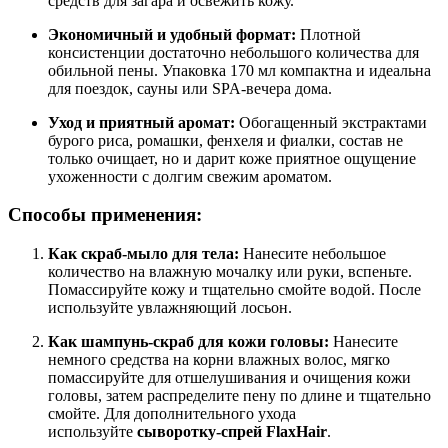
средств для загара и освежить кожу.
Экономичный и удобный формат:
Плотной
консистенции достаточно небольшого количества для
обильной пены. Упаковка 170 мл компактна и идеальна
для поездок, сауны или SPA-вечера дома.
Уход и приятный аромат:
Обогащенный экстрактами
бурого риса, ромашки, фенхеля и фиалки, состав не
только очищает, но и дарит коже приятное ощущение
ухоженности с долгим свежим ароматом.
Способы применения:
Как скраб-мыло для тела:
Нанесите небольшое
количество на влажную мочалку или руки, вспеньте.
Помассируйте кожу и тщательно смойте водой. После
используйте увлажняющий лосьон.
Как шампунь-скраб для кожи головы:
Нанесите
немного средства на корни влажных волос, мягко
помассируйте для отшелушивания и очищения кожи
головы, затем распределите пену по длине и тщательно
смойте. Для дополнительного ухода
используйте
сыворотку-спрей FlaxHair
.