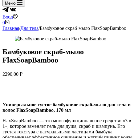
Меню
Вход
Корзина
0
Главная
/
Для тела
/
Бамбуковое скраб-мыло FlaxSoapBamboo
Бамбуковое скраб-мыло
FlaxSoapBamboo
2290,00
₽
Универсальное густое бамбуковое скраб-мыло для тела и
волос FlaxSoapBamboo, 170 мл
FlaxSoapBamboo — это многофункциональное средство «3 в
1», которое заменяет гель для душа, скраб и шампунь. Его
густая текстура с натуральными частицами бамбука
обеспечивает эффективное очищение и мягкий пилинг кожи