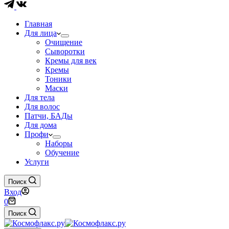
Главная
Для лица
Очищение
Сыворотки
Кремы для век
Кремы
Тоники
Маски
Для тела
Для волос
Патчи, БАДы
Для дома
Профи
Наборы
Обучение
Услуги
Поиск
Вход
Корзина
0
Поиск