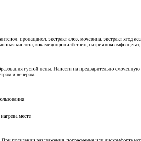
нтенол, пропандиол, экстракт алоэ, мочевина, экстракт ягод ас
имонная кислота, кокамидопропилбетаин, натрия кокоамфоацетат,
образования густой пены. Нанести на предварительно смоченну
утром и вечером.
ользования
 нагрева месте
а. При появлении раздражения, покраснения или дискомфорта ис