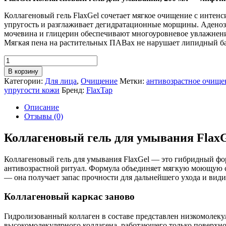
Коллагеновый гель FlaxGel сочетает мягкое очищение с инте
упругость и разглаживает дегидратационные морщины. Аденозин
мочевина и глицерин обеспечивают многоуровневое увлажнение 
Мягкая пена на растительных ПАВах не нарушает липидный бар
Количество
товара
В корзину
Коллагеновый
Категории:
Для лица
,
Очищение
Метки:
антивозрастное очище
гель
упругости кожи
Бренд:
FlaxTap
FlaxGel
Описание
Отзывы (0)
Коллагеновый гель для умывания Flax
Коллагеновый гель для умывания FlaxGel — это гибридный фор
антивозрастной ритуал. Формула объединяет мягкую моющую с
— она получает запас прочности для дальнейшего ухода и вид
Коллагеновый каркас заново
Гидролизованный коллаген в составе представлен низкомолеку
высокомолекулярного коллагена, работающего только поверхно