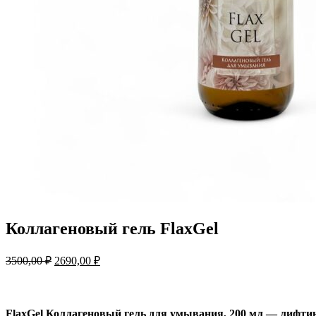
Коллагеновый гель FlaxGel
Первоначальная
Текущая
3500,00
₽
2690,00
₽
цена
цена:
составляла
2690,00 ₽.
3500,00 ₽.
FlaxGel Коллагеновый гель для умывания, 200 мл — лифти