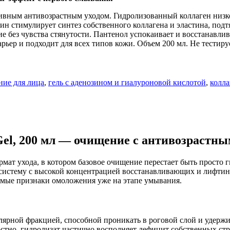
нсивным антивозрастным уходом. Гидролизованный коллаген низ
 стимулирует синтез собственного коллагена и эластина, подтя
без чувства стянутости. Пантенол успокаивает и восстанавливае
ьер и подходит для всех типов кожи. Объем 200 мл. Не тестиру
ние для лица
,
гель с аденозином и гиалуроновой кислотой
,
колла
Gel, 200 мл — очищение с антивозрастн
мат ухода, в котором базовое очищение перестает быть просто
истему с высокой концентрацией восстанавливающих и лифтинг
имые признаки омоложения уже на этапе умывания.
лярной фракцией, способной проникать в роговой слой и удержи
стно, гидролизат частично восполняет дефицит собственных стр