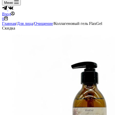
Меню
Вход
Корзина
0
Главная
/
Для лица
/
Очищение
/
Коллагеновый гель FlaxGel
Скидка