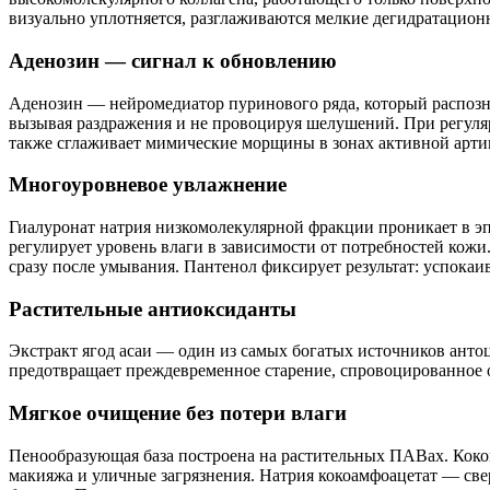
визуально уплотняется, разглаживаются мелкие дегидратацио
Аденозин — сигнал к обновлению
Аденозин — нейромедиатор пуринового ряда, который распознае
вызывая раздражения и не провоцируя шелушений. При регуляр
также сглаживает мимические морщины в зонах активной артик
Многоуровневое увлажнение
Гиалуронат натрия низкомолекулярной фракции проникает в эп
регулирует уровень влаги в зависимости от потребностей ко
сразу после умывания. Пантенол фиксирует результат: успокаи
Растительные антиоксиданты
Экстракт ягод асаи — один из самых богатых источников анто
предотвращает преждевременное старение, спровоцированное о
Мягкое очищение без потери влаги
Пенообразующая база построена на растительных ПАВах. Коког
макияжа и уличные загрязнения. Натрия кокоамфоацетат — с