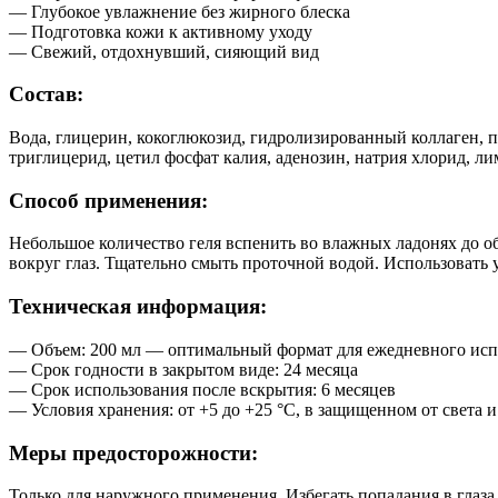
— Глубокое увлажнение без жирного блеска
— Подготовка кожи к активному уходу
— Свежий, отдохнувший, сияющий вид
Состав:
Вода, глицерин, кокоглюкозид, гидролизированный коллаген, па
триглицерид, цетил фосфат калия, аденозин, натрия хлорид, л
Способ применения:
Небольшое количество геля вспенить во влажных ладонях до 
вокруг глаз. Тщательно смыть проточной водой. Использовать 
Техническая информация:
— Объем: 200 мл — оптимальный формат для ежедневного исп
— Срок годности в закрытом виде: 24 месяца
— Срок использования после вскрытия: 6 месяцев
— Условия хранения: от +5 до +25 °C, в защищенном от света и
Меры предосторожности:
Только для наружного применения. Избегать попадания в глаз