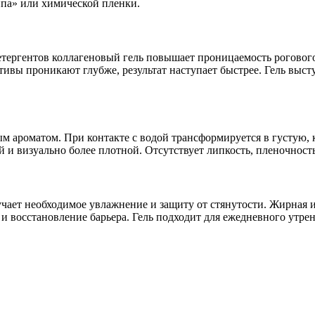
рипа» или химической пленки.
тергентов коллагеновый гель повышает проницаемость рогового
тивы проникают глубже, результат наступает быстрее. Гель выст
м ароматом. При контакте с водой трансформируется в густую, 
ой и визуально более плотной. Отсутствует липкость, пленочнос
учает необходимое увлажнение и защиту от стянутости. Жирная 
и восстановление барьера. Гель подходит для ежедневного утре