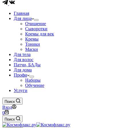
Главная
Для лица
Очищение
Сыворотки
Кремы для век
Кремы
Тоники
Маски
Для тела
Для волос
Патчи, БАДы
Для дома
Профи
Наборы
Обучение
Услуги
Поиск
Вход
Корзина
0
Поиск