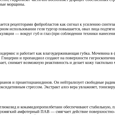
нные морщины.
тся рецепторами фибробластов как сигнал к усилению синтеза к
ном использовании геля тургор повышается, овал лица подтяги
уляции — вокруг губ и глаз (при соблюдении техники нанесени
идермис и работает как влагоудерживающая губка. Мочевина в 
жи. Глицерин и пропандиол создают на поверхности гигроскопи
вает, снимает возможную реактивность и делает кожу тактильно 
цианов и проантоцианидинов. Он нейтрализует свободные радик
ксидативным стрессом. Экстракт алоэ вера увлажняет, тонизиру
люкозид и кокамидопропилбетаин обеспечивают стабильную, пло
верхмягкий амфотерный ПАВ — смягчает действие поверхностно