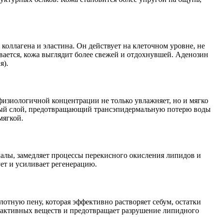
оллагена и эластина. Он действует на клеточном уровне, не
вается, кожа выглядит более свежей и отдохнувшей. Аденозин
я).
физиологичной концентрации не только увлажняет, но и мягко
чный слой, предотвращающий трансэпидермальную потерю воды
мягкой.
алы, замедляет процессы перекисного окисления липидов и
ет и усиливает регенерацию.
тную пену, которая эффективно растворяет себум, остатки
-активных веществ и предотвращает разрушение липидного