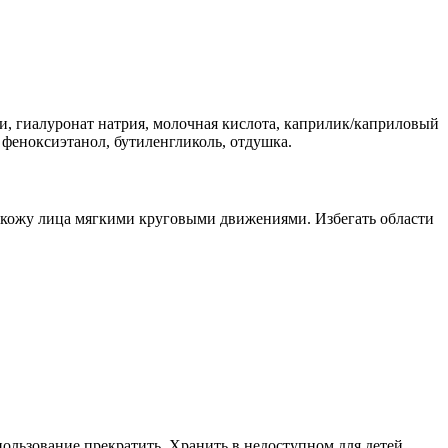
аи, гиалуронат натрия, молочная кислота, каприлик/каприловый
 феноксиэтанол, бутиленгликоль, отдушка.
ю кожу лица мягкими круговыми движениями. Избегать области
пользование прекратить. Хранить в недоступном для детей