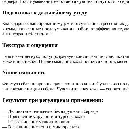
барьера. После умывания не остается чувства стянутости, «ск
Подготовка к дальнейшему уходу
Благодаря сбалансированному pH и отсутствию агрессивных де
кремы, нанесенные после умывания, работают эффективнее, ак
антивозрастной системы.
Текстура и ощущения
Гель имеет легкую, полупрозрачную консистенцию с деликатны
коже и не стекает. После смывания кожа остается чистой, мягк
Универсальность
Формула сбалансирована для всех типов кожи. Сухая кожа пол
гиперкомпенсации себума. Чувствительная кожа — успокоение 
Результат при регулярном применении:
— Деликатное очищение без нарушения барьера
— Повышение упругости и тургора кожи
— Разглаживание мелких морщин
— Выравнивание тона и микрорельефа