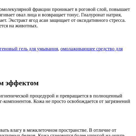
комолекулярной фракции проникает в роговой слой, повышает
гивает овал лица и возвращает тонус. Гиалуронат натрия,
т. Экстракт ягод асаи защищает от оксидативного стресса.
ется на животных.
геновый гель для умывания
,
омолаживающее средство для
ым эффектом
 гигиенической процедурой и превращается в полноценный
-компонентов. Кожа не просто освобождается от загрязнений
вать влагу в межклеточном пространстве. В отличие от
уктурных белков. Кожа становится более упругой на ощупь,