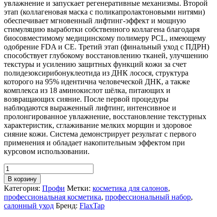
увлажнение и запускает регенеративные механизмы. Второй
этап (коллагеновая маска с поликапролактоновыми нитями)
обеспечивает мгновенный лифтинг-эффект и мощную
стимуляцию выработки собственного коллагена благодаря
биосовместимому медицинскому полимеру PCL, имеющему
одобрение FDA и CE. Третий этап (финальный уход с ПДРН)
способствует глубокому восстановлению тканей, улучшению
текстуры и усилению защитных функций кожи за счет
полидезоксирибонуклеотида из ДНК лосося, структура
которого на 95% идентична человеческой ДНК, а также
комплекса из 18 аминокислот шёлка, питающих и
возвращающих сияние. После первой процедуры
наблюдаются выраженный лифтинг, интенсивное и
пролонгированное увлажнение, восстановление текстурных
характеристик, сглаживание мелких морщин и здоровое
сияние кожи. Система демонстрирует результат с первого
применения и обладает накопительным эффектом при
курсовом использовании.
Количество
товара
В корзину
Обучение
Категория:
Профи
Метки:
косметика для салонов
,
+
профессиональная косметика
,
профессиональный набор
,
Набор
салонный уход
Бренд:
FlaxTap
FLAXPCL