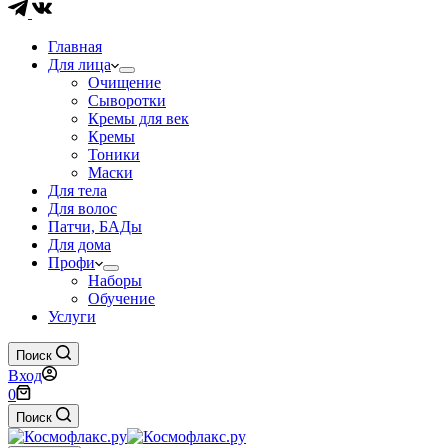
Главная
Для лица
Очищение
Сыворотки
Кремы для век
Кремы
Тоники
Маски
Для тела
Для волос
Патчи, БАДы
Для дома
Профи
Наборы
Обучение
Услуги
Поиск
Вход
Корзина
0
Поиск