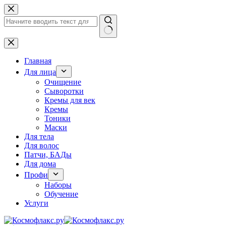
Перейти
к
сути
Ничего
не
найдено
Главная
Для лица
Очищение
Сыворотки
Кремы для век
Кремы
Тоники
Маски
Для тела
Для волос
Патчи, БАДы
Для дома
Профи
Наборы
Обучение
Услуги