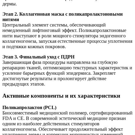
дермы.
Этап 2. Коллагеновая маска с поликапролактоновыми
нитями
Центральный элемент системы, обеспечивающий
немедленный лифтинговый эффект. Поликапролактоновые
нити выступают в роли мощного стимулятора эндогенного
коллагеногенеза, запуская естественные процессы уплотнения
и подтяжки кожных покровов.
Этап 3. Финальный уход с ПДРН
Завершающая фаза процедуры направлена на глубокую
репарацию тканей, оптимизацию текстурных характеристик и
усиление барьерных функций эпидермиса. Закрепляет
достигнутые результаты и пролонгирует действие
предыдущих этапов.
Активные компоненты и их характеристики
Поликапролактон (PCL)
Биосовместимый медицинский полимер, сертифицированный
FDA и CE. В современной эстетической медицине признан
одним из наиболее действенных стимуляторов
коллагеногенеза. Обеспечивает продолжительный эффект
уплотнения дермы и коррекции морщинистых изменений.