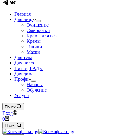
Главная
Для лица
Очищение
Сыворотки
Кремы для век
Кремы
Тоники
Маски
Для тела
Для волос
Патчи, БАДы
Для дома
Профи
Наборы
Обучение
Услуги
Поиск
Вход
Корзина
0
Поиск